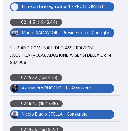
Immediata eseguibilità 4 - PROCEDIMENTO DI APPROVAZIONE DEL PIANO OPERATIVO COMUNALE ADOTTATO CON D.C.C. N. 28 DEL 26.06.2025 - ESAME E CONTRODEDUZIONE ALLE OSSERVAZIONI E AI CONTRIBUTI PERVENUTI CON CONTESTUALE PARZIALE RIADOZIONE
02:14:51 (16:43:44)
Marco SALVADORI - Presidente del Consiglio
5 - PIANO COMUNALE DI CLASSIFICAZIONE
ACUSTICA (PCCA). ADOZIONE AI SENSI DELLA L.R. N.
89/1998
02:15:22 (16:44:16)
Alessandro PUCCINELLI - Assessore
02:16:42 (16:45:35)
Nicolò Biagio STELLA - Consigliere
02:19:29 (16:48:22)